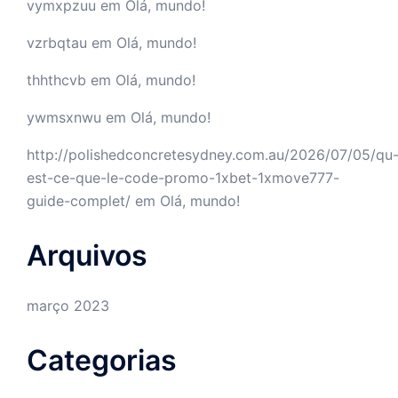
vymxpzuu
em
Olá, mundo!
vzrbqtau
em
Olá, mundo!
thhthcvb
em
Olá, mundo!
ywmsxnwu
em
Olá, mundo!
http://polishedconcretesydney.com.au/2026/07/05/qu
est-ce-que-le-code-promo-1xbet-1xmove777-
guide-complet/
em
Olá, mundo!
Arquivos
março 2023
Categorias