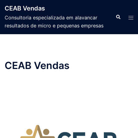
Pular
CEAB Vendas
para
Search
Tog
Consultoria especializada em alavancar
o
men
resultados de micro e pequenas empresas
conteúdo
CEAB Vendas